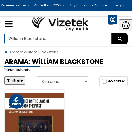
>Uluslararası Yayınevi Belgesi
>Atıf Bülteni(2025)
>Yayımlanacak Kitaplar
>İletişim
Arama: William Blackstone
ARAMA: WILLIAM BLACKSTONE
1 ürün bulundu
Filtrele
Stoktakiler