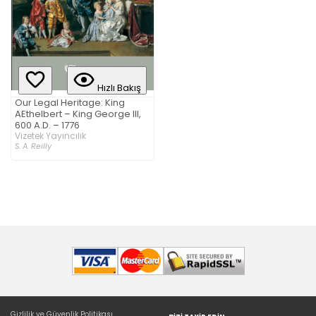
Hızlı Bakış
Our Legal Heritage: King
AEthelbert – King George III,
600 A.D. – 1776
Vizetek Yayıncılık
S. A. Reilly
Gizlilik ve Güvenlik Politikası