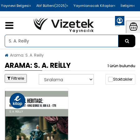
>Uluslararası Yayınevi Belgesi
>Atıf Bülteni(2025)
>Yayımlanacak Kitaplar
>İletişim
Arama: S. A. Reilly
ARAMA: S. A. REILLY
1 ürün bulundu
Filtrele
Stoktakiler