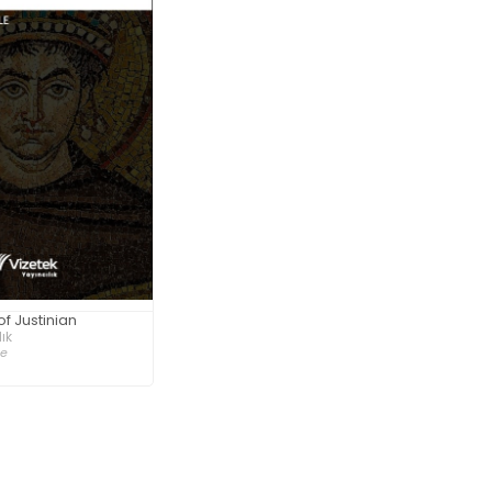
of Justinian
ık
le