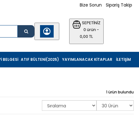
Bize Sorun
Sipariş Takip
SEPETİNİZ
0 ürün -
0,00 TL
I BELGESI
ATIF BÜLTENI(2025)
YAYIMLANACAK KITAPLAR
İLETIŞIM
1 ürün bulundu