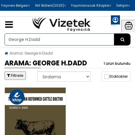
>Uluslararası Yayınevi Belgesi
>Atıf Bülteni(2025)
>Yayımlanacak Kitaplar
>İletişim
Arama: George H.Dadd
ARAMA: GEORGE H.DADD
1 ürün bulundu
Filtrele
Stoktakiler