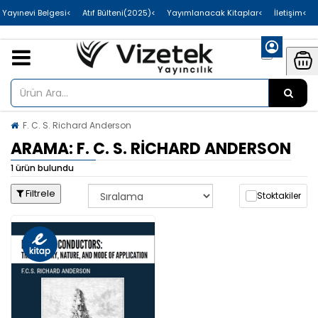
>Uluslararası Yayınevi Belgesi
>Atıf Bülteni(2025)
>Yayımlanacak Kitaplar
>İletişim
F. C. S. Richard Anderson
ARAMA: F. C. S. RICHARD ANDERSON
1 ürün bulundu
Filtrele
Stoktakiler