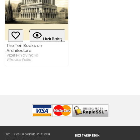
Hızlı Bakış
The Ten Books on
Architecture
Vizetek Yayıncılık
Vitruvius Pollio
Gizlilik ve Güvenlik Politikası
BIZI TAKIP EDIN