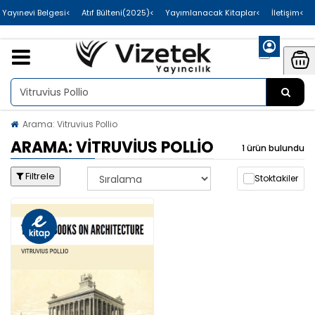
>Uluslararası Yayınevi Belgesi
>Atıf Bülteni(2025)
>Yayımlanacak Kitaplar
>İletişim
Arama: Vitruvius Pollio
ARAMA: VITRUVIUS POLLIO
1 ürün bulundu
Filtrele
Stoktakiler