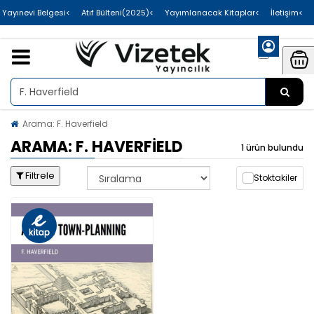
>Uluslararası Yayınevi Belgesi
>Atıf Bülteni(2025)
>Yayımlanacak Kitaplar
>İletişim
Arama: F. Haverfield
ARAMA: F. HAVERFIELD
1 ürün bulundu
Filtrele
Stoktakiler