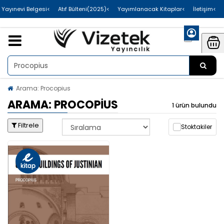
>Uluslararası Yayınevi Belgesi
>Atıf Bülteni(2025)
>Yayımlanacak Kitaplar
>İletişim
Arama: Procopius
ARAMA: PROCOPIUS
1 ürün bulundu
Filtrele
Stoktakiler