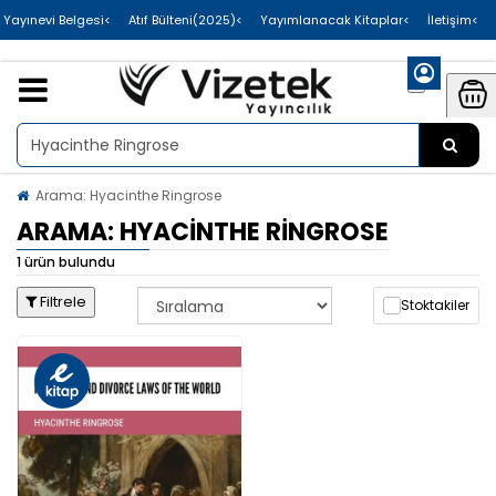
>Uluslararası Yayınevi Belgesi
>Atıf Bülteni(2025)
>Yayımlanacak Kitaplar
>İletişim
Arama: Hyacinthe Ringrose
ARAMA: HYACINTHE RINGROSE
1 ürün bulundu
Filtrele
Stoktakiler