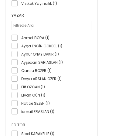
Vizetek Yayıncılık (1)
YAZAR
Ahmet BORA (1)
Ayça ENGİN GÖKBEL (1)
Aynur ONAY BAKIR (1)
Ayşecan SARIASLAN (1)
Cansu BOZER (1)
Derya ARSLAN ÖZER (1)
Elif ÖZCAN (1)
Elvan GÜN (1)
Hatice SEZEN (1)
İsmail ERASLAN (1)
Sibel KARAKELLE (1)
EDITÖR
Yakup Alper VARIŞ (1)
Sibel KARAKELLE (1)