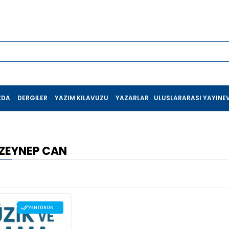
ZDA
DERGILER
YAZIM KILAVUZU
YAZARLAR
ULUSLARARASI YAYINEV
ZEYNEP CAN
YENI ÜRÜN