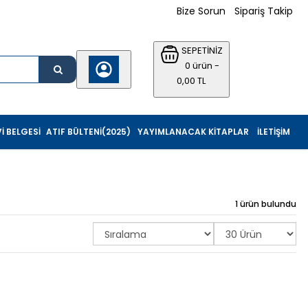
Bize Sorun
Sipariş Takip
SEPETİNİZ
0 ürün -
0,00 TL
I BELGESI
ATIF BÜLTENI(2025)
YAYIMLANACAK KITAPLAR
İLETIŞIM
1 ürün bulundu