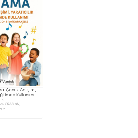
a: Çocuk Gelişimi,
 Eğitimde Kullanımı
ık
ail ERASLAN,
R...