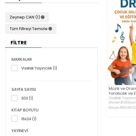
Zeynep CAN (1)
Tüm Filtreyi Temizle
FİLTRE
MARKALAR
Vizetek Yayıncılık (1)
Müzik ve Dram
SAYFA SAYISI
Yaratıcılık ve
Vizetek Yayıncıl
303 (1)
Ahmet BORA,
İsm
Derya ARSLAN ÖZE
KITAP BOYUTU
16x24 (1)
YAYINEVI