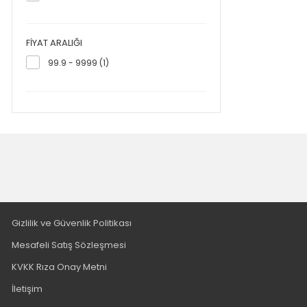
Yıldız MUTLU YILDIZ (1)
Zeynep CAN (1)
FIYAT ARALIĞI
99.9 - 9999 (1)
Gizlilik ve Güvenlik Politikası
Mesafeli Satış Sözleşmesi
KVKK Rıza Onay Metni
İletişim