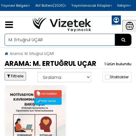
>Uluslararası Yayınevi Belgesi
>Atıf Bülteni(2025)
>Yayımlanacak Kitaplar
>İletişim
Arama: M. Ertuğrul UÇAR
ARAMA: M. ERTUĞRUL UÇAR
1 ürün bulundu
Filtrele
Stoktakiler
%15 İNDIRIM
YENI ÜRÜN