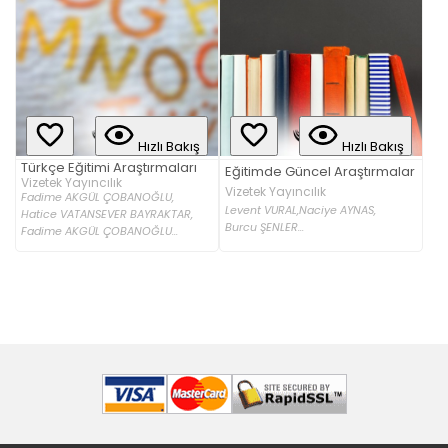
Hızlı Bakış
Hızlı Bakış
Türkçe Eğitimi Araştırmaları
Eğitimde Güncel Araştırmalar
Vizetek Yayıncılık
Vizetek Yayıncılık
Fadime AKGÜL ÇOBANOĞLU,
Levent VURAL,
Naciye AYNAS,
Hatice VATANSEVER BAYRAKTAR,
Burcu ŞENLER...
Fadime AKGÜL ÇOBANOĞLU...