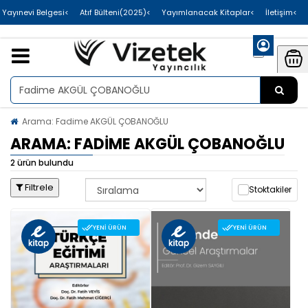
>Uluslararası Yayınevi Belgesi
>Atıf Bülteni(2025)
>Yayımlanacak Kitaplar
>İletişim
Arama: Fadime AKGÜL ÇOBANOĞLU
ARAMA: FADIME AKGÜL ÇOBANOĞLU
2 ürün bulundu
Filtrele
Stoktakiler
YENI ÜRÜN
YENI ÜRÜN