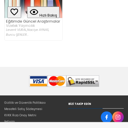
Hızlı Bakış
Eğitimde Güncel Araştırmalar
Vizetek Yayıncılık
Levent VURAL,
Naciye AYNAS,
Burcu ŞENLER...
Gizlilik ve Güvenlik Politikası
BIZI TAKIP EDIN
Mesafeli Satış Sözleşmesi
KVKK Rıza Onay Metni
İletişim