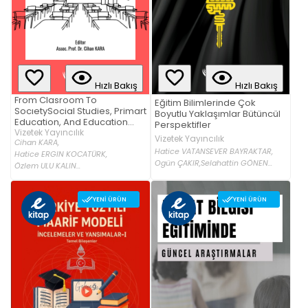
Hızlı Bakış
Hızlı Bakış
From Clasroom To
Eğitim Bilimlerinde Çok
SocıetySocial Studies, Primart
Boyutlu Yaklaşımlar Bütüncül
Education, And Education
Perspektifler
Sciences
Vizetek Yayıncılık
Vizetek Yayıncılık
Cihan KARA,
Hatice VATANSEVER BAYRAKTAR,
Hatice ERGIN KOCATÜRK,
Ogün ÇAKIR,
Selahattin GÖNEN...
Özlem ULU KALIN...
YENI ÜRÜN
YENI ÜRÜN