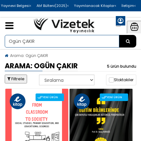
>Uluslararası Yayınevi Belgesi
>Atıf Bülteni(2025)
>Yayımlanacak Kitaplar
>İletişim
Arama: Ogün ÇAKIR
ARAMA: OGÜN ÇAKIR
5 ürün bulundu
Filtrele
Stoktakiler
YENI ÜRÜN
YENI ÜRÜN