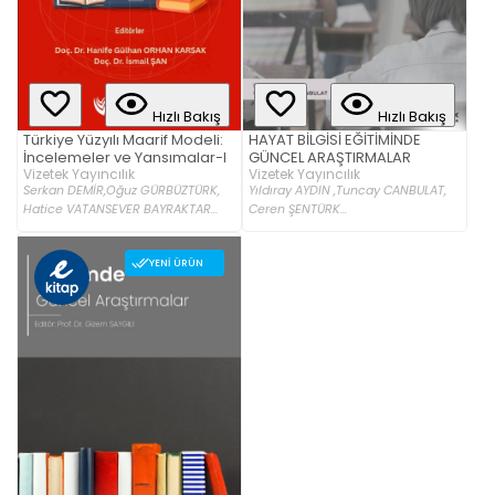
Hızlı Bakış
Hızlı Bakış
Türkiye Yüzyılı Maarif Modeli:
HAYAT BİLGİSİ EĞİTİMİNDE
İncelemeler ve Yansımalar-I
GÜNCEL ARAŞTIRMALAR
Vizetek Yayıncılık
Vizetek Yayıncılık
Serkan DEMİR,
Oğuz GÜRBÜZTÜRK,
Yıldıray AYDIN ,
Tuncay CANBULAT,
Hatice VATANSEVER BAYRAKTAR...
Ceren ŞENTÜRK...
YENI ÜRÜN