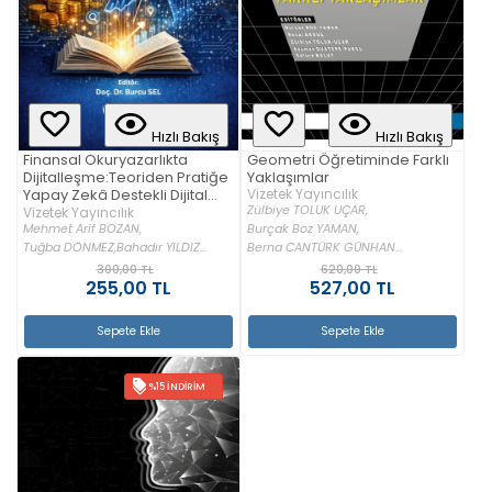
Hızlı Bakış
Hızlı Bakış
Geometri Öğretiminde Farklı
Finansal Okuryazarlıkta
Yaklaşımlar
Dijitalleşme:Teoriden Pratiğe
Vizetek Yayıncılık
Yapay Zekâ Destekli Dijital
Zülbiye TOLUK UÇAR,
Öyküleme
Vizetek Yayıncılık
Mehmet Arif BOZAN,
Burçak Boz YAMAN,
Tuğba DÖNMEZ,
Bahadır YILDIZ...
Berna CANTÜRK GÜNHAN...
300,00 TL
620,00 TL
255,00 TL
527,00 TL
Sepete Ekle
Sepete Ekle
%15 İNDIRIM