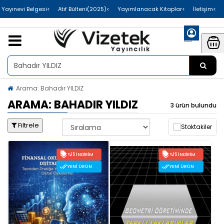
>Uluslararası Yayınevi Belgesi
>Atıf Bülteni(2025)
>Yayımlanacak Kitaplar
>İletişim
Arama: Bahadır YILDIZ
ARAMA: BAHADIR YILDIZ
3 ürün bulundu
Filtrele
Stoktakiler
%15 İNDIRIM
%15 İNDIRIM
YENI ÜRÜN
YENI ÜRÜN