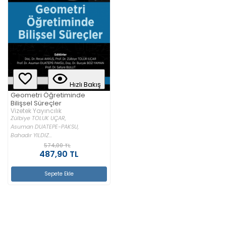
Hızlı Bakış
Geometri Öğretiminde
Bilişsel Süreçler
Vizetek Yayıncılık
Zülbiye TOLUK UÇAR,
Asuman DUATEPE-PAKSU,
Bahadır YILDIZ...
574,00 TL
487,90 TL
Sepete Ekle