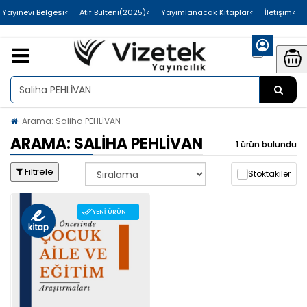
>Uluslararası Yayınevi Belgesi
>Atıf Bülteni(2025)
>Yayımlanacak Kitaplar
>İletişim
Arama: Saliha PEHLİVAN
ARAMA: SALIHA PEHLİVAN
1 ürün bulundu
Filtrele
Stoktakiler
YENI ÜRÜN