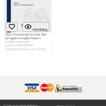
Hızlı Bakış
Okul Öncesinde Çocuk Aile
ve Eğitim Araştırmaları I
Vizetek Yayıncılık
Hande Hasibe ARSLAN,
Saliha PEHLİVAN,
Nurullah DÜZEN...
Gizlilik ve Güvenlik Politikası