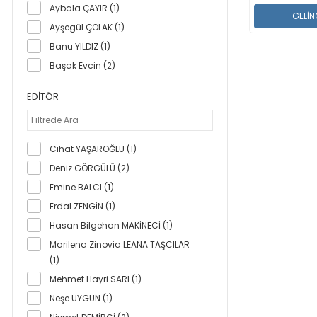
Aybala ÇAYIR (1)
GELİN
Ayşegül ÇOLAK (1)
Banu YILDIZ (1)
Başak Evcin (2)
Başak KASA AYTEN (1)
EDITÖR
Berrin Aydın (1)
Betül Aydın (1)
Burcu DURMAZ (1)
Cihat YAŞAROĞLU (1)
Canan KÖSEOĞLU (1)
Deniz GÖRGÜLÜ (2)
Ceyda Huş (2)
Emine BALCI (1)
Ceyhun SAYMAN (1)
Erdal ZENGİN (1)
Cihat YAŞAROĞLU (1)
Hasan Bilgehan MAKİNECİ (1)
Deniz GÖRGÜLÜ (2)
Marilena Zinovia LEANA TAŞCILAR
Deniz Görgülü (1)
(1)
Ebumüslüm AKSOY (1)
Mehmet Hayri SARI (1)
Elif PEYCİ (1)
Neşe UYGUN (1)
Emine BALCI (1)