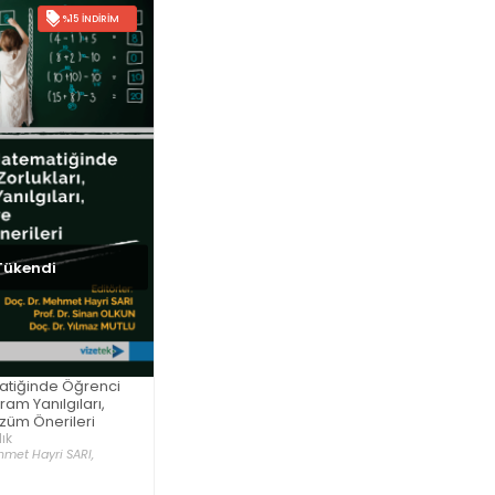
%15 İNDIRIM
Tükendi
atiğinde Öğrenci
ram Yanılgıları,
züm Önerileri
ık
met Hayri SARI,