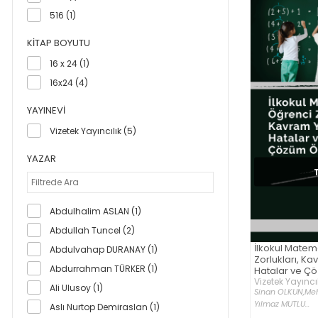
516 (1)
KITAP BOYUTU
16 x 24 (1)
16x24 (4)
YAYINEVI
Vizetek Yayıncılık (5)
YAZAR
Abdulhalim ASLAN (1)
Abdullah Tuncel (2)
İlkokul Matem
Abdulvahap DURANAY (1)
Zorlukları, Kav
Abdurrahman TÜRKER (1)
Hatalar ve Çö
Vizetek Yayıncıl
Ali Ulusoy (1)
Sinan OLKUN,
Meh
Yılmaz MUTLU...
Aslı Nurtop Demiraslan (1)