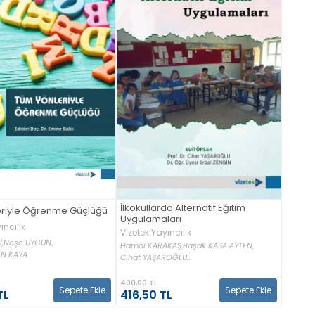
İlkokullarda Alternatif Eğitim
riyle Öğrenme Güçlüğü
Uygulamaları
ıncılık
Vizetek Yayıncılık
,
Neşe UYGUN,
Hamdi KARAKAŞ,
Başak KASA AYTEN,
 KAYA...
Cihat YAŞAROĞLU...
490,00 TL
Sepete Ekle
Sepete Ekle
TL
416,50 TL