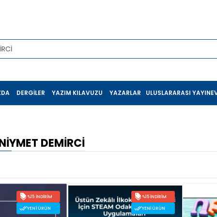
ZDA
DERGILER
YAZIM KILAVUZU
YAZARLAR
ULUSLARARASI YAYINEV
NIYMET DEMİRCİ
%15 İNDIRIM
%15 İNDIRIM
YENI ÜRÜN
YENI ÜRÜN