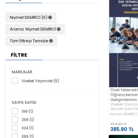
Niymet DEMİRCİ (5)
Arama: Niymet DEMİRCİ
Tüm Filtreyi Temizle
FİLTRE
MARKALAR
Vizetek Yayıncılık (5)
Özel Yetenekli
Öğrencilerini
Gelişimlerini
SAYFA SAYISI
Teknopedagoj
Vizetek Yayıncıl
Mustafa Şahin B
(Kuramdan U
199 (1)
Niymet DEMİRCİ..
256 (1)
454,00 TL
324 (1)
385,90 TL
366 (1)