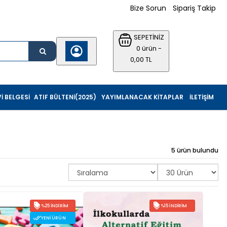
Bize Sorun
Sipariş Takip
SEPETİNİZ
0 ürün -
0,00 TL
I BELGESI
ATIF BÜLTENI(2025)
YAYIMLANACAK KITAPLAR
İLETIŞIM
5 ürün bulundu
%25 İNDIRIM
%15 İNDIRIM
YENI ÜRÜN