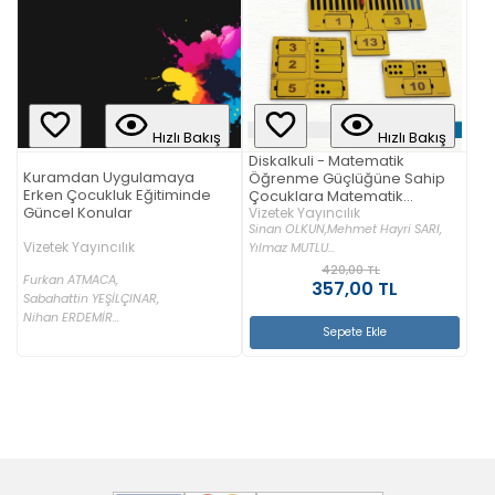
Hızlı Bakış
Hızlı Bakış
Diskalkuli - Matematik
Kuramdan Uygulamaya
Öğrenme Güçlüğüne Sahip
Erken Çocukluk Eğitiminde
Çocuklara Matematik
Güncel Konular
Öğretimi
Vizetek Yayıncılık
Sinan OLKUN,
Mehmet Hayri SARI,
Vizetek Yayıncılık
Yılmaz MUTLU...
420,00 TL
Furkan ATMACA,
357,00 TL
Sabahattin YEŞİLÇINAR,
Nihan ERDEMİR...
Sepete Ekle