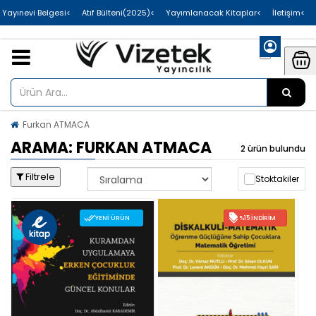
>Uluslararası Yayınevi Belgesi
>Atıf Bülteni(2025)
>Yayımlanacak Kitaplar
>İletişim
Furkan ATMACA
ARAMA: FURKAN ATMACA
2 ürün bulundu
Filtrele
Stoktakiler
YENI ÜRÜN
%15 İNDIRIM